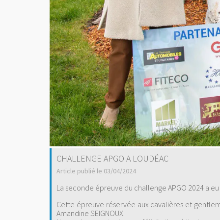
CHALLENGE APGO A LOUDÉAC
Article publié le 03/04/2024
La seconde épreuve du challenge APGO 2024 a eu 
Cette épreuve réservée aux cavalières et gentlem
Amandine SEIGNOUX.