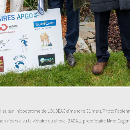
lieu sur l'hippodrome de LOUDÉAC dimanche 31 mars. Photo Fabien
en-riders a vu la victoire du cheval ZADALL propriétaire Mme Eugè