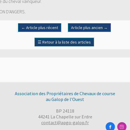
ge du cheval vainqueur.
ION D'ANGERS.
←
Article plus récent
Article plus ancien
→
☰
Retour à la liste des articles
Association des Propriétaires de Chevaux de course
au Galop de l'Ouest
BP 24118
44241 La Chapelle sur Erdre
contact@apgo-galop.fr

