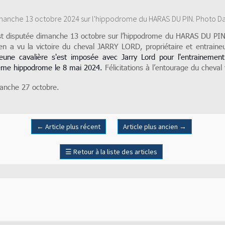
manche 13 octobre 2024 sur l'hippodrome du HARAS DU PIN. Photo D
t disputée dimanche 13 octobre sur l’hippodrome du HARAS DU PIN.
men
a vu la victoire du cheval JARRY LORD, propriétaire et entrai
jeune cavalière s'est imposée avec Jarry Lord pour l'entrainemen
ême hippodrome le 8 mai 2024.
Félicitations à l’entourage du cheval
anche 27 octobre.
←
Article plus récent
Article plus ancien
→
☰
Retour à la liste des articles