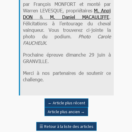
par François MONFORT et monté par
Warren LEVESQUE, propriétaires
M. Anoj
DON
&
M. Daniel MACAULIFFE
.
Félicitations à l’entourage du cheval
vainqueur. Vous trouverez ci-jointe la
photo du podium.
Photo Carole
FAUCHEUX.
Prochaine épreuve dimanche 29 juin à
GRANVILLE.
Merci à nos partenaires de soutenir ce
challenge.
←
Article plus récent
Article plus ancien
→
☰
Retour à la liste des articles