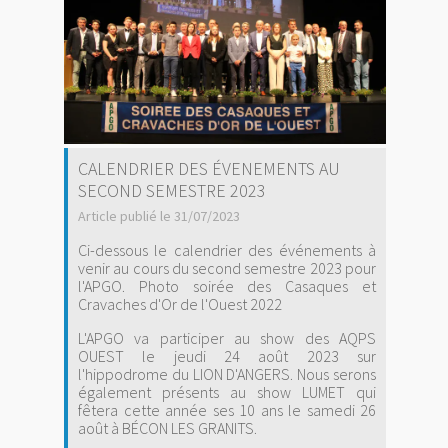
CALENDRIER DES ÉVENEMENTS AU
SECOND SEMESTRE 2023
Article publié le 31/07/2023
Ci-dessous le calendrier des événements à
venir au cours du second semestre 2023 pour
l'APGO. Photo soirée des Casaques et
Cravaches d'Or de l'Ouest 2022
L'APGO va participer au show des AQPS
OUEST le jeudi 24 août 2023 sur
l'hippodrome du LION D'ANGERS. Nous serons
également présents au show LUMET qui
fêtera cette année ses 10 ans le samedi 26
août à BÉCON LES GRANITS.