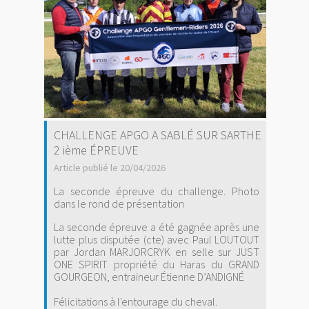
CHALLENGE APGO A SABLÉ SUR SARTHE
2 ième ÉPREUVE
Article publié le 20/04/2026
La seconde épreuve du challenge. Photo
dans le rond de présentation
La seconde épreuve a été gagnée après une
lutte plus disputée (cte) avec Paul LOUTOUT
par Jordan MARJORCRYK en selle sur JUST
ONE SPIRIT propriété du Haras du GRAND
GOURGEON, entraineur Étienne D’ANDIGNÉ
Félicitations à l'entourage du cheval.